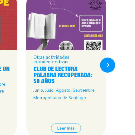
Otras actividades
Semin
conmemorativas
Conve
E UN
CLUB DE LECTURA
PARA
PALABRA RECUPERADA:
FUTU
50 AÑOS
50 A
bre,
MILI
Junio, Julio, Agosto, Septiembre
re
29 ma
Metropolitana de Santiago
Metrop
Leer más