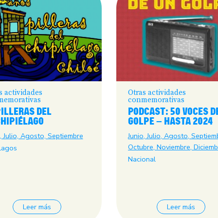
s actividades
Otras actividades
memorativas
conmemorativas
ILLERAS DEL
PODCAST: 50 VOCES D
HIPIÉLAGO
GOLPE – HASTA 2024
, Julio, Agosto, Septiembre
Junio, Julio, Agosto, Septiem
Octubre, Noviembre, Diciemb
Lagos
Nacional
Leer más
Leer más