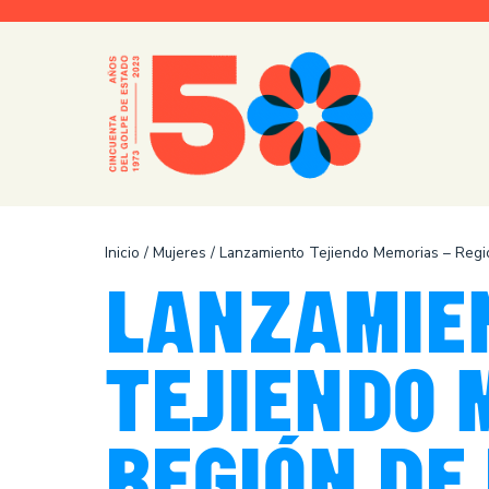
Saltar
al
contenido
Inicio
/
Mujeres
/
Lanzamiento Tejiendo Memorias – Regi
LANZAMIE
TEJIENDO 
REGIÓN DE 